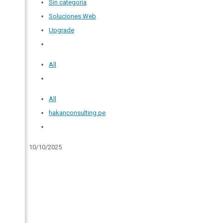
Sin categoría
Soluciones Web
Upgrade
All
All
hakanconsulting.pe
10/10/2025