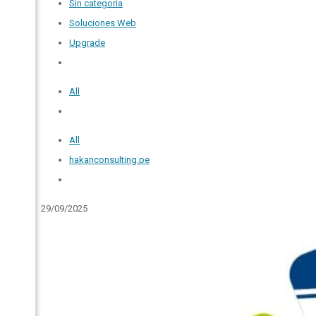
Sin categoría
Soluciones Web
Upgrade
All
All
hakanconsulting.pe
29/09/2025