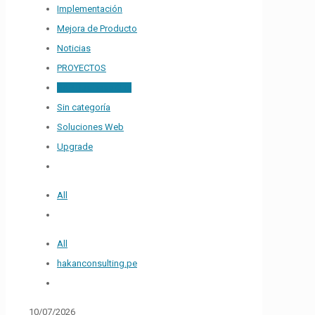
Implementación
Mejora de Producto
Noticias
PROYECTOS
SAP Business One
Sin categoría
Soluciones Web
Upgrade
All
All
hakanconsulting.pe
10/07/2026